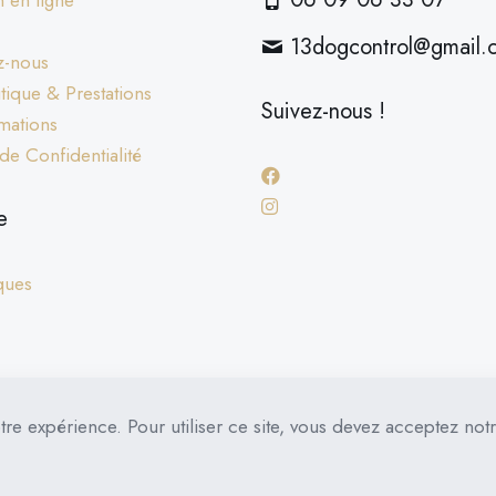
 en ligne
13dogcontrol@gmail.
z-nous
ique & Prestations
Suivez-nous !
mations
 de Confidentialité
e
ques
tre expérience. Pour utiliser ce site, vous devez acceptez not
ATION
FORMATION PRO CERTIFIANTE
CURSUS EN LI