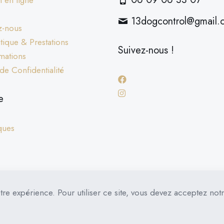
 en ligne
13dogcontrol@gmail.
z-nous
ique & Prestations
Suivez-nous !
mations
 de Confidentialité
e
ques
tre expérience. Pour utiliser ce site, vous devez acceptez not
ATION
FORMATION PRO CERTIFIANTE
CURSUS EN LI