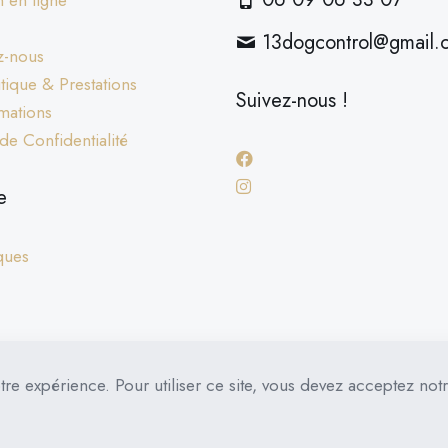
 en ligne
13dogcontrol@gmail.
z-nous
ique & Prestations
Suivez-nous !
mations
 de Confidentialité
e
ques
tre expérience. Pour utiliser ce site, vous devez acceptez not
ATION
FORMATION PRO CERTIFIANTE
CURSUS EN LI