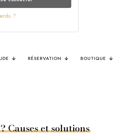
erdu ?
TUDE
RÉSERVATION
BOUTIQUE
?
Causes
et
solutions