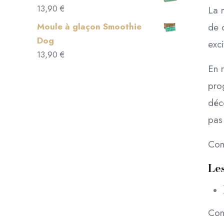
14,90 €.
10,00 €.
initial
actuel
13,90
€
La m
était :
est :
Moule à glaçon Smoothie
de c
15,90 €.
10,00 €.
Dog
exc
13,90
€
En r
pro
déco
pas 
Com
Les
Con