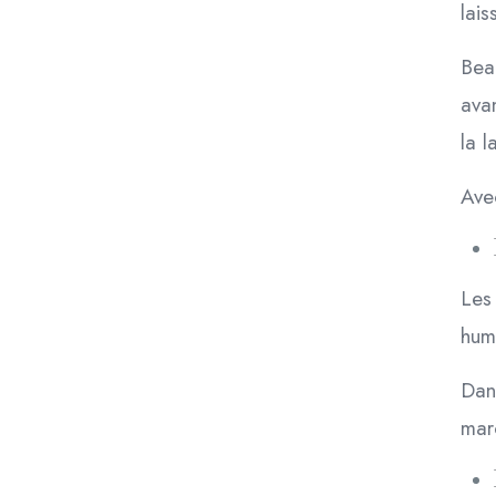
lai
Bea
avan
la l
Ave
Les
hum
Dans
marc