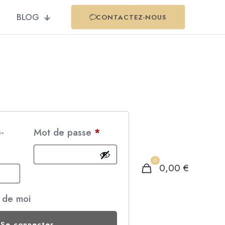
BLOG
CONTACTEZ-NOUS
e-
Mot de passe
*
0
0,00
€
 de moi
Se connecter