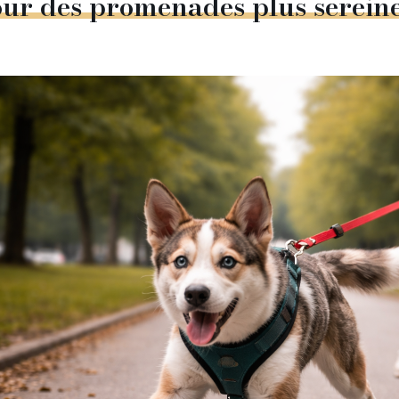
our
des
promenades
plus
serein