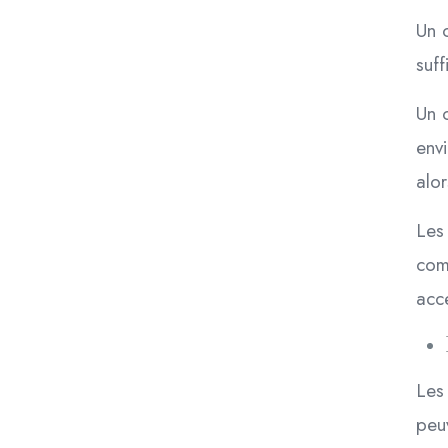
Un 
suff
Un c
env
alo
Les
comp
acc
Les 
peu