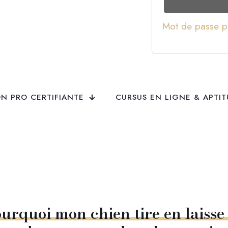
Mot de passe p
N PRO CERTIFIANTE
CURSUS EN LIGNE & APTI
ourquoi
mon
chien
tire
en
laisse