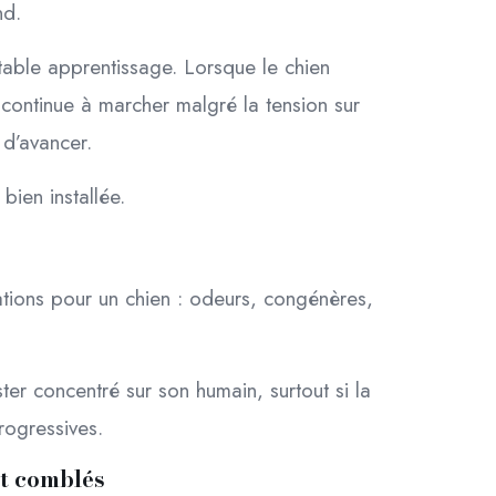
nd.
ble apprentissage. Lorsque le chien
 continue à marcher malgré la tension sur
 d’avancer.
ien installée.
tions pour un chien : odeurs, congénères,
ster concentré sur son humain, surtout si la
rogressives.
nt comblés