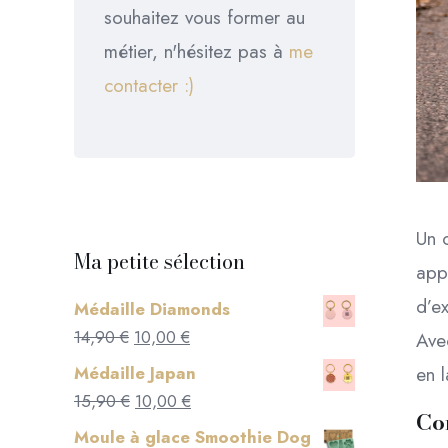
souhaitez vous former au
métier, n'hésitez pas à
me
contacter :)
Un c
Ma petite sélection
app
d’ex
Médaille Diamonds
Le
Le
14,90
€
10,00
€
Ave
prix
prix
Médaille Japan
en l
initial
actuel
Le
Le
15,90
€
10,00
€
Co
était :
est :
prix
prix
Moule à glace Smoothie Dog