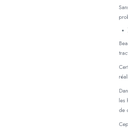
San
pro
Bea
trac
Cer
réa
Dans
les
de 
Cep