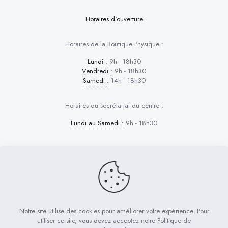
Horaires d'ouverture
Horaires de la Boutique Physique :
Lundi :
9h - 18h30
Vendredi :
9h - 18h30
Samedi :
14h - 18h30
Horaires du secrétariat du centre :
Lundi au Samedi :
9h - 18h30
Dog Control © 2026 | Tous droits réservés
PRESTATIONS D’EDUCATION
Notre site utilise des cookies pour améliorer votre expérience. Pour
FORMATION PRO CERTIFIANTE
utiliser ce site, vous devez acceptez notre Politique de
CURSUS EN LIGNE & APTITUDE
RÉSERVATION