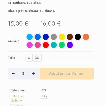
14 couleurs aux choix
Idéals petits chiens ou chiots.
Plage
15,00
€
–
16,00
€
de
prix :
15,00 €
à
Couleur
16,00 €
S
XS
Taille
quantité
Ajouter au Panier
de
Collier
Biothane
XS
Catégories :
UGS :
ou
Colliers en
ND
S
biothane
,
Promener