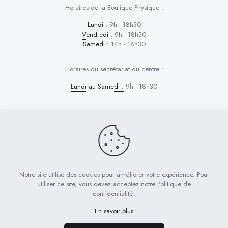
Horaires de la Boutique Physique :
Lundi :
9h - 18h30
Vendredi :
9h - 18h30
Samedi :
14h - 18h30
Horaires du secrétariat du centre :
Lundi au Samedi :
9h - 18h30
Dog Control © 2026 | Tous droits réservés
PRESTATIONS D’EDUCATION
Notre site utilise des cookies pour améliorer votre expérience. Pour
FORMATION PRO CERTIFIANTE
utiliser ce site, vous devez acceptez notre Politique de
CURSUS EN LIGNE & APTITUDE
RÉSERVATION
confidentialité.
BOUTIQUE
En savoir plus