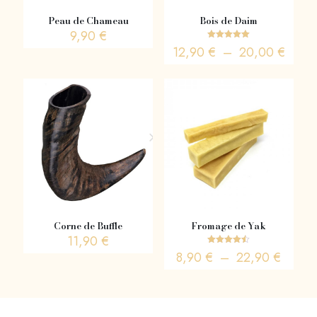
Peau de Chameau
Bois de Daim
9,90
€
Note
Plage
12,90
€
–
20,00
€
5.00
de
sur 5
Ce
prix :
produit
12,90
a
à
plusieurs
20,0
variations.
Les
options
peuvent
être
choisies
sur
la
Corne de Buffle
Fromage de Yak
page
11,90
€
du
Note
Plage
8,90
€
–
22,90
€
produit
4.50
de
sur 5
Ce
prix :
produit
8,90 
a
à
plusieurs