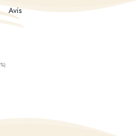
Avis
4%).