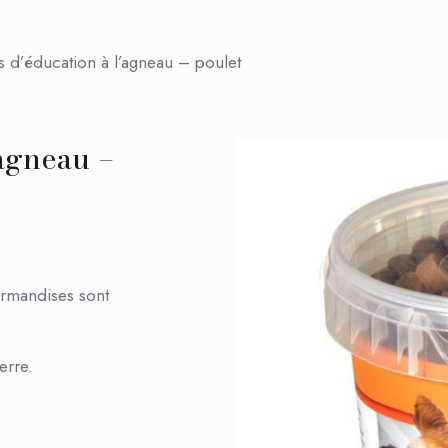
s d’éducation à l’agneau – poulet
’agneau –
urmandises sont
erre.