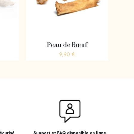
Peau de Bœuf
9,90
€
écurisé
Support et FAQ disponible en ligne