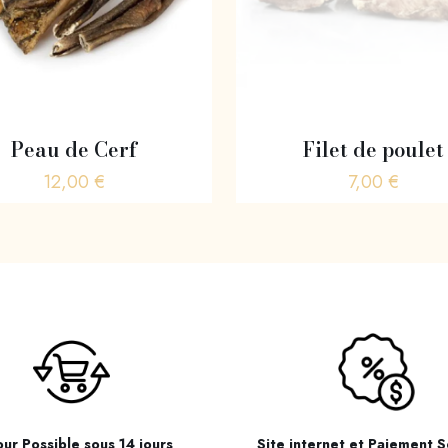
Filet de poulet
Peau de Cerf
7,00
€
12,00
€
ur Possible sous 14 jours
Site internet et Paiement S