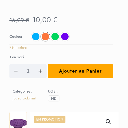
Le
Le
10,00
€
16,99
€
prix
prix
initial
actuel
était :
est :
Couleur
16,99 €.
10,00 €.
Réinitialiser
1 en stock
quantité
Ajouter au Panier
de
LickiMat
Splash
Catégories :
UGS :
Jouer
,
Lickimat
ND
EN PROMOTION