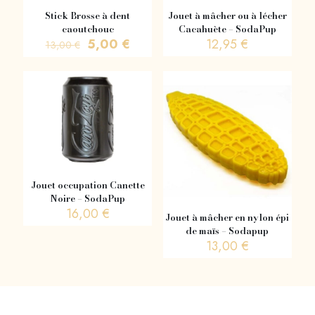
Stick Brosse à dent
Jouet à mâcher ou à lécher
caoutchouc
Cacahuète – SodaPup
Le
Le
5,00
€
12,95
€
13,00
€
prix
prix
initial
actuel
était :
est :
13,00 €.
5,00 €.
Jouet occupation Canette
Noire – SodaPup
16,00
€
Jouet à mâcher en nylon épi
de maïs – Sodapup
13,00
€