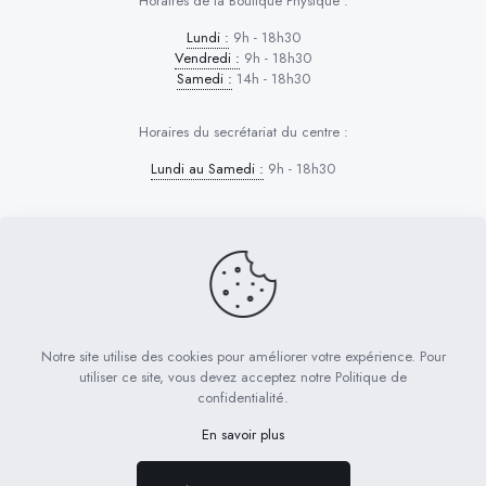
Horaires de la Boutique Physique :
Lundi :
9h - 18h30
Vendredi :
9h - 18h30
Samedi :
14h - 18h30
Horaires du secrétariat du centre :
Lundi au Samedi :
9h - 18h30
Dog Control © 2026 | Tous droits réservés
PRESTATIONS D’EDUCATION
Notre site utilise des cookies pour améliorer votre expérience. Pour
FORMATION PRO CERTIFIANTE
utiliser ce site, vous devez acceptez notre Politique de
CURSUS EN LIGNE & APTITUDE
RÉSERVATION
confidentialité.
BOUTIQUE
En savoir plus