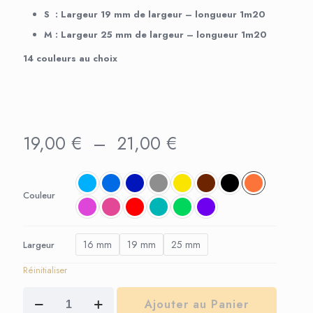
S : Largeur 19 mm de largeur – longueur 1m20
M : Largeur 25 mm de largeur – longueur 1m20
14 couleurs au choix
Plage
19,00
€
–
21,00
€
de
prix :
19,00 €
à
Couleur
21,00 €
16 mm
19 mm
25 mm
Largeur
Réinitialiser
quantité
Ajouter au Panier
de