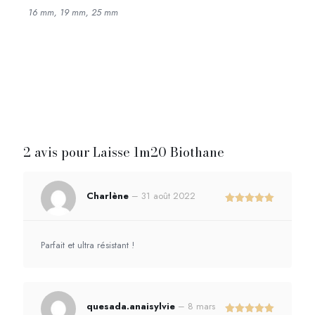
16 mm, 19 mm, 25 mm
2 avis pour
Laisse 1m20 Biothane
Charlène
–
31 août 2022
Note
5
sur 5
Parfait et ultra résistant !
quesada.anaisylvie
–
8 mars