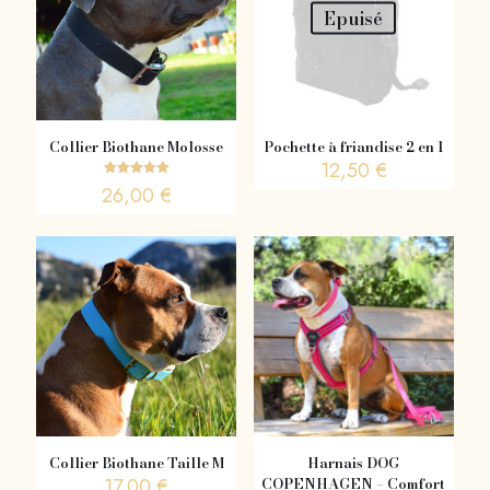
Epuisé
Collier Biothane Molosse
Pochette à friandise 2 en 1
12,50
€
Note
26,00
€
5.00
sur 5
Ce
produit
a
plusieurs
variations.
Les
options
peuvent
être
choisies
sur
la
Collier Biothane Taille M
Harnais DOG
page
17,00
€
COPENHAGEN – Comfort