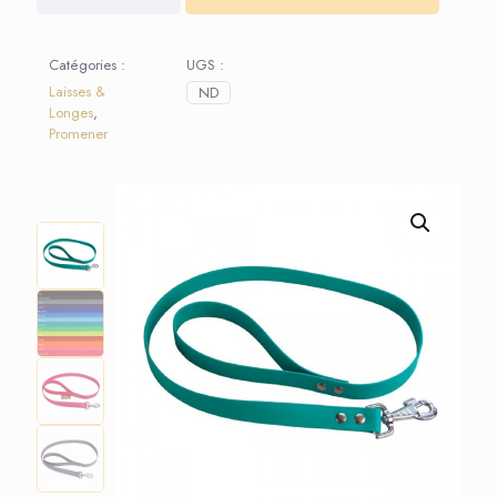
Laisse
1m20
Biothane
Catégories :
UGS :
Laisses &
ND
Longes
,
Promener